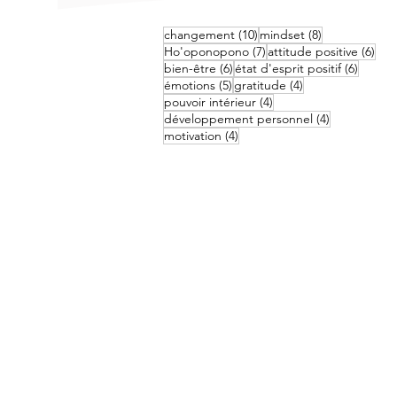
10 posts
8 posts
changement
(10)
mindset
(8)
7 posts
6 po
Ho'oponopono
(7)
attitude positive
(6)
6 posts
6 posts
bien-être
(6)
état d'esprit positif
(6)
5 posts
4 posts
émotions
(5)
gratitude
(4)
4 posts
pouvoir intérieur
(4)
4 posts
développement personnel
(4)
4 posts
motivation
(4)