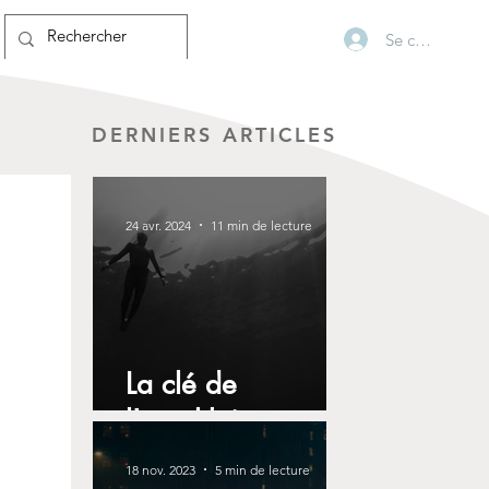
Se connecter
DERNIERS ARTICLES
24 avr. 2024
11 min de lecture
La clé de
l'autolibération
18 nov. 2023
5 min de lecture