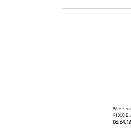
86 bis ru
91800 Br
06.64.1