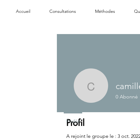
Accueil
Consultations
Méthodes
Qui
camil
camillen
0
Abonné
Profil
Profile
A rejoint le groupe le : 3 oct. 202