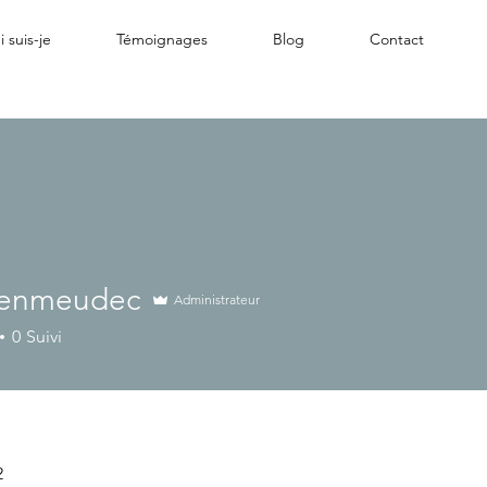
 suis-je
Témoignages
Blog
Contact
lenmeudec
Administrateur
meudec
0
Suivi
2