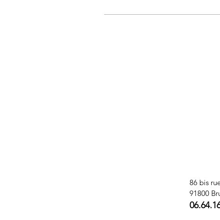
86 bis ru
91800 Br
06.64.1