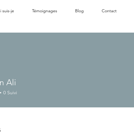
 suis-je
Témoignages
Blog
Contact
n Ali
0
Suivi
5