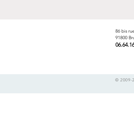
86 bis ru
91800 Br
06.64.1
© 2009-