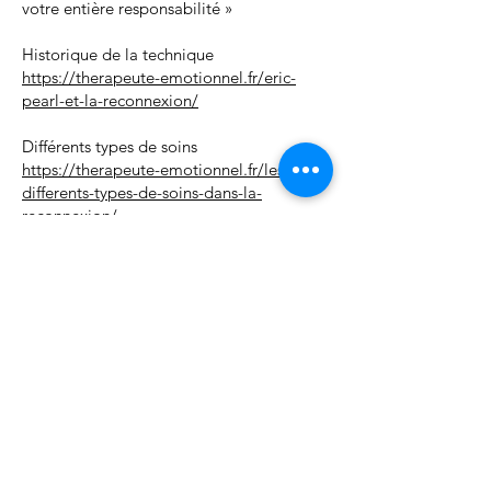
votre entière responsabilité »
Historique de la technique
https://therapeute-emotionnel.fr/eric-
pearl-et-la-reconnexion/
Différents types de soins
https://therapeute-emotionnel.fr/les-
differents-types-de-soins-dans-la-
reconnexion/
Soins reconnectifs ou Reconnexion
personnelle ?
https://therapeute-
emotionnel.fr/difference-entre-soin-
reconnectif-et-reconnexion-personnelle
Des soins pour les enfants de moins de
12 ans
https://therapeute-emotionnel.fr/les-
soins-reconnectifs-pour-les-enfants-de-