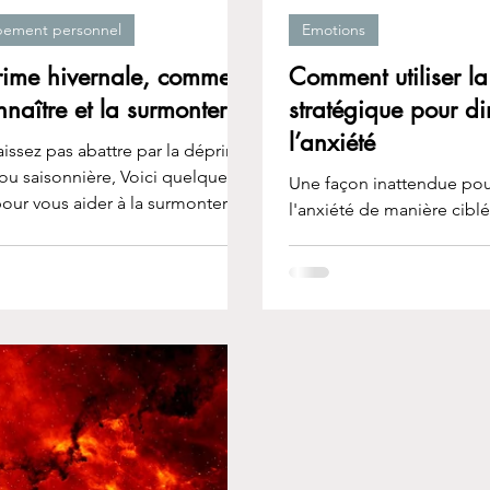
pement personnel
Emotions
rime hivernale, comment
Comment utiliser la
nnaître et la surmonter ?
stratégique pour d
l’anxiété
aissez pas abattre par la déprime
 ou saisonnière, Voici quelques
Une façon inattendue pou
pour vous aider à la surmonter
l'anxiété de manière cibl