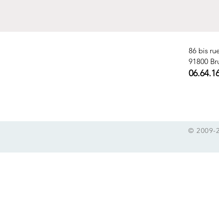
86 bis ru
91800 Br
06.64.1
© 2009-