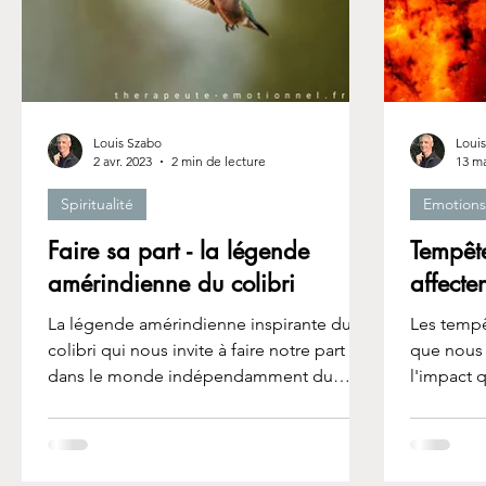
Louis Szabo
Loui
2 avr. 2023
2 min de lecture
13 ma
Spiritualité
Emotions
Faire sa part - la légende
Tempête
amérindienne du colibri
affecte
La légende amérindienne inspirante du
Les tempê
colibri qui nous invite à faire notre part
que nous 
dans le monde indépendamment du
l'impact q
résultat.
magnétiqu