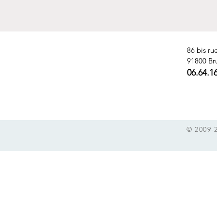
86 bis ru
91800 Br
06.64.1
© 2009-