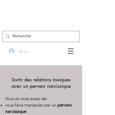
Se connecter
Sortir des relations toxiques
avec un pervers narcissique
Vous en avez assez de :
vous faire manipuler par un
pervers
narcissique