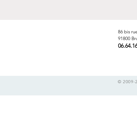
86 bis ru
91800 Br
06.64.1
© 2009-