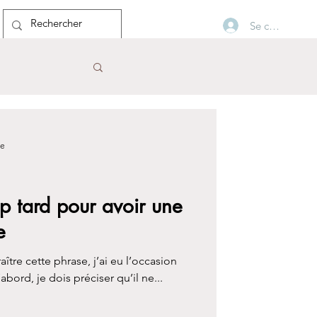
Se connecter
Blog
re
rop tard pour avoir une
e
ître cette phrase, j’ai eu l’occasion
vérifier sa véracité. Tout d’abord, je dois préciser qu’il ne...