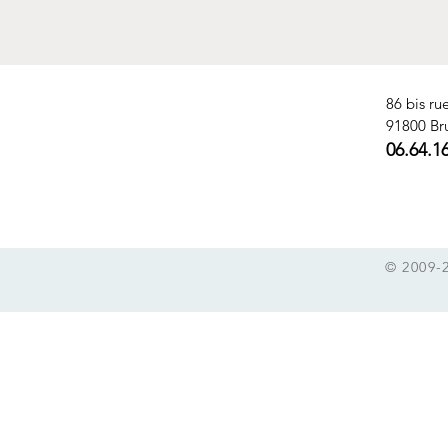
86 bis ru
91800 Br
06.64.1
© 2009-