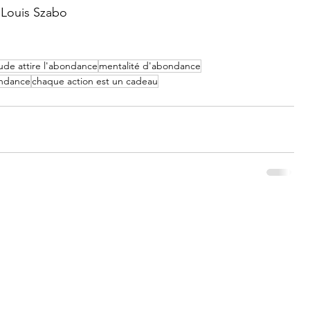
r Louis Szabo
tude attire l'abondance
mentalité d'abondance
ondance
chaque action est un cadeau