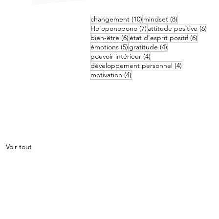
10 posts
8 posts
changement
(10)
mindset
(8)
7 posts
6 po
Ho'oponopono
(7)
attitude positive
(6)
6 posts
6 posts
bien-être
(6)
état d'esprit positif
(6)
5 posts
4 posts
émotions
(5)
gratitude
(4)
4 posts
pouvoir intérieur
(4)
4 posts
développement personnel
(4)
4 posts
motivation
(4)
Voir tout