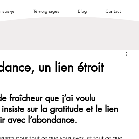
 suis-je
Témoignages
Blog
Contact
ance, un lien étroit
e fraîcheur que j’ai voulu 
nsiste sur la gratitude et le lien 
enir avec l’abondance.
sants pour tout ce que vous avez, et tout ce que 