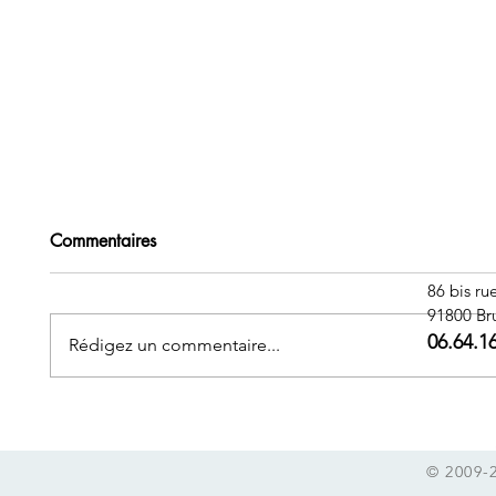
Commentaires
86 bis ru
91800 Br
06.64.1
Rédigez un commentaire...
La clé de l'autolibération
La dépr
comment
surmont
© 2009-