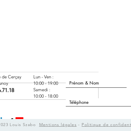
Nom Prénom
e de Cerçay
Lun - Ven :
unoy
10:00 - 19:00
​​Samedi :
6.71.18
Téléphone
10:00 - 18:00
ime hivernale,
Sujet
 la reconnaître et la
er ?
2023 Louis Szabo
Mentions légales
-
Politique de confident
Message