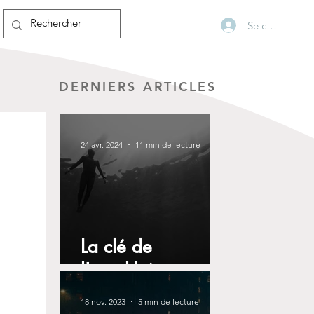
Se connecter
DERNIERS ARTICLES
24 avr. 2024
11 min de lecture
La clé de
l'autolibération
18 nov. 2023
5 min de lecture