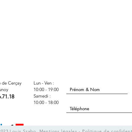
Nom Prénom
e de Cerçay
Lun - Ven :
unoy
10:00 - 19:00
​​Samedi :
6.71.18
Téléphone
10:00 - 18:00
Sujet
2023 Louis Szabo
Mentions légales
-
Politique de confident