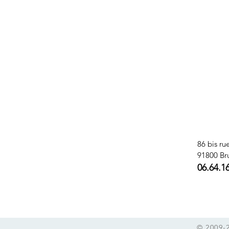
86 bis ru
91800 Br
06.64.1
© 2009-