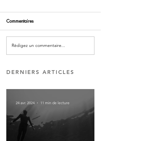
Commentaires
Rédigez un commentaire...
Faire sa part - la légende
Tempêtes solaires 
amérindienne du colibri
vous affectent au
DERNIERS ARTICLES
24 avr. 2024
11 min de lecture