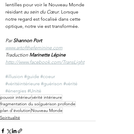
lentilles pour voir le Nouveau Monde 
résidant 
au sein du Cœur
. Lorsque 
notre regard est focalisé dans cette 
optique, notre vie est transformée.
Par 
Shannon Port
www.artofthefeminine.com
Traduction 
Marinette Lépine
http://www.facebook.com/TransLight
#illusion
#guide
#coeur
#véritéintérieure
#guérison
#vérité
#énergies
#Unité
pouvoir intérieur
vérité intérieure
fragmentation du soi
guérison profonde
plan d'évolution
Nouveau Monde
Spiritualité