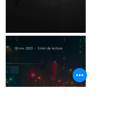
La clé de l'autolibération
18 nov. 2023
5 min de lecture
La déprime hivernale,
comment la reconnaître et la
surmonter ?